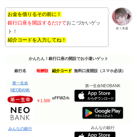
お金を借りるその前に！
銀行口座を開設するだけで
おこづかいゲッ
佐々木遥
ト！
紹介コードを入力してね！
かんたん！銀行口座の開設でお小遣いゲット
銀行名
報酬額
紹介コード
無料口座開設（スマホ必須）
第一生命
第一生命NEOBANK
NEOBANK
oFFWZrh
￥1,500
みんなの銀行
みんなの銀行