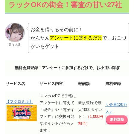
ラックOKの街金！審査の甘い27社
お金を借りるその前に！
かんたん
アンケートに答えるだけ
で、おこづ
佐々木遥
かいをゲット
無料会員登録！アンケートに参加するだけで、お小遣い稼ぎ
サービス名
サービス内容
報酬額
無料登録
スマホやPCで手軽に
【マクロミル】
アンケートに答えて
新規登録で最
＼会員120万
「現金」や「電子ギ
大1000ポイン
人／
フト券」に交換可能
ト！
（1,000円
なポイントがもらえ
相当）
ます！