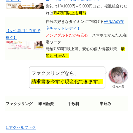
謝礼は1件1000円～5,000円ほど、複数組合わせ
れば
月4万円以上も可能
自分の好きなタイミングで稼げる
FANZAの在
宅チャットレディ！
【女性専用！在宅で
ノンアダルトだから安心
！スマホでかんたん在
稼ぐ】
宅ワーク
時給7,500円以上可、安心の個人情報対策、
最
短翌日振込！
ファクタリングなら、
請求書を今すぐ現金化できます。
佐々木遥
ファクタリング
即日融資
手数料
申込み
1.アクセルファク