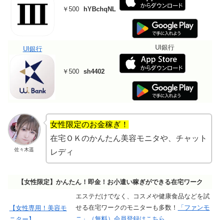
￥500
hYBchqNL
UI銀行
UI銀行
￥500
sh4402
女性限定のお金稼ぎ！
在宅ＯＫのかんたん美容モニタや、チャット
佐々木遥
レディ
【女性限定】かんたん！即金！お小遣い稼ぎができる在宅ワーク
エステだけでなく、コスメや健康食品などを試
せる在宅ワークのモニターも多数！
「ファンモ
【女性専用！美容モ
ニ」（無料）会員登録はこちら
ニター】