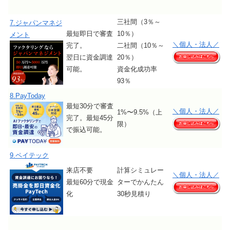
三社間（3％～
7.ジャパンマネジ
最短即日で審査
10％）
メント
＼個人・法人／
完了。
二社間（10％～
翌日に資金調達
20％）
可能。
資金化成功率
93％
8.PayToday
最短30分で審査
＼個人・法人／
1%〜9.5%（上
完了。最短45分
限）
で振込可能。
9.ペイテック
来店不要
計算シミュレー
＼個人・法人／
最短60分で現金
ターでかんたん
化
30秒見積り