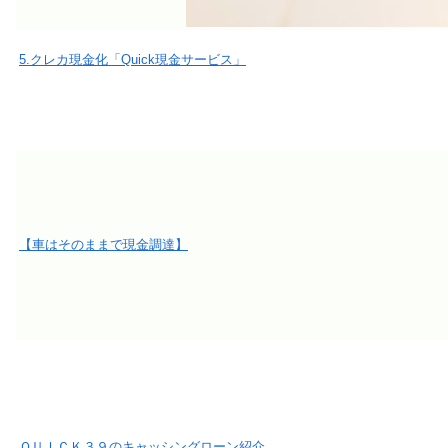
5.クレカ現金化「Quick現金サービス」
【車はそのままで現金調達】
ＱＵＩＣＫ３９のキャッシングローン紹介