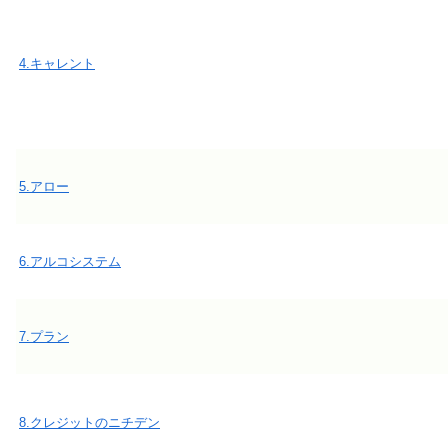
4.キャレント
5.アロー
6.アルコシステム
7.プラン
8.クレジットのニチデン