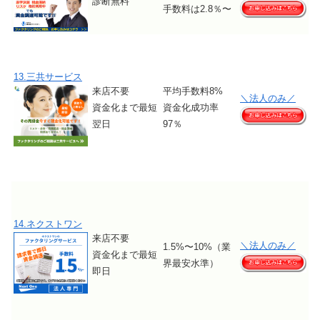
診断無料
手数料は2.8％〜
13.三共サービス
来店不要
平均手数料8%
＼法人のみ／
資金化まで最短
資金化成功率
翌日
97％
14.ネクストワン
来店不要
＼法人のみ／
1.5%〜10%（業
資金化まで最短
界最安水準）
即日