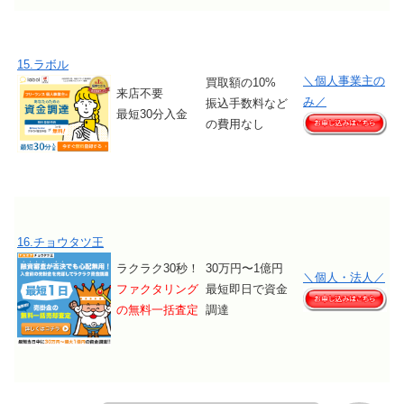
15.ラボル
＼個人事業主の
買取額の10%
来店不要
み／
振込手数料など
最短30分入金
の費用なし
16.チョウタツ王
ラクラク30秒！
30万円〜1億円
＼個人・法人／
ファクタリング
最短即日で資金
の無料一括査定
調達