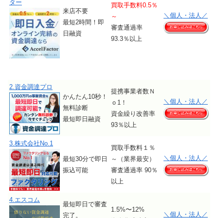
ター
買取手数料0.5％
来店不要
＼個人・法人／
～
最短2時間！即
審査通過率
日融資
93.3％以上
2.資金調達プロ
提携事業者数Ｎ
かんたん10秒！
＼個人・法人／
ｏ1！
無料診断
資金繰り改善率
最短即日融資
93％以上
3.株式会社No.1
買取手数料１％
＼個人・法人／
最短30分で即日
～（業界最安）
振込可能
審査通過率 90％
以上
4.エスコム
最短即日で審査
1.5%〜12%
＼個人・法人／
完了。