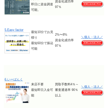
資金化成功率
即日に資金調達
97％
可能。
5.Easy factor
最短10分でお見
2%〜8%
＼個人・法人／
積り
資金化成功率
最短60分で振込
97％
可能
6.いーばんく
来店不要
買取手数料4％～
＼個人・法人／
最短即日入金可
審査通過率 90％
能
以上