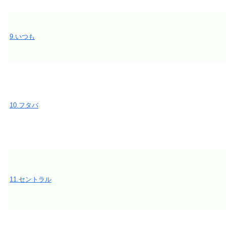
9.いつも
10.フタバ
11.セントラル