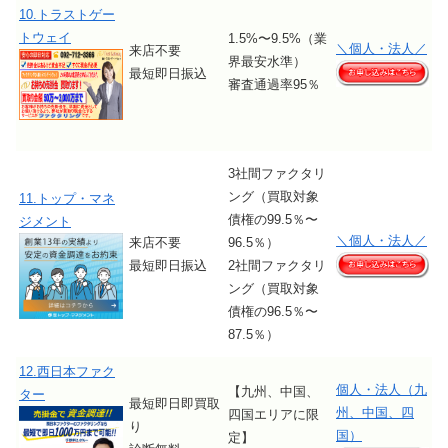
10.トラストゲー
トウェイ
1.5%〜9.5%（業
＼個人・法人／
来店不要
界最安水準）
最短即日振込
審査通過率95％
3社間ファクタリ
ング（買取対象
11.トップ・マネ
債権の99.5％〜
ジメント
＼個人・法人／
来店不要
96.5％）
最短即日振込
2社間ファクタリ
ング（買取対象
債権の96.5％〜
87.5％）
12.西日本ファク
個人・法人（九
【九州、中国、
ター
最短即日即買取
州、中国、四
四国エリアに限
り
国）
定】